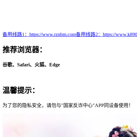
备用线路
1
：
https://www.rznbm.com
备用线路
2
：
https://www.k89
推荐浏览器：
谷歌、Safari、火狐、Edge
温馨提示：
为了您的隐私安全，请勿与"国家反诈中心"APP同设备使用！