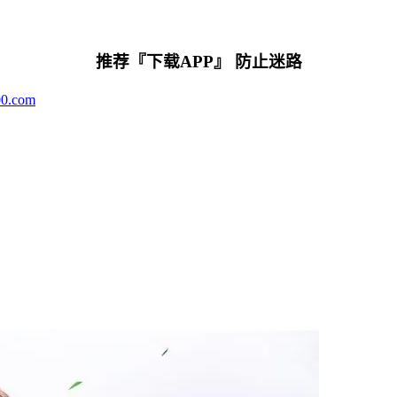
推荐『下载APP』 防止迷路
00.com